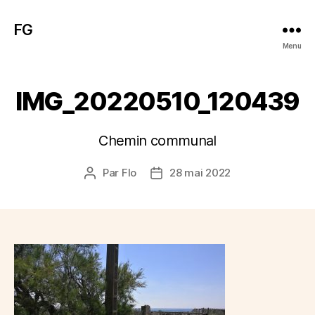
FG
Menu
IMG_20220510_120439
Chemin communal
Par
Flo
28 mai 2022
Auteur
Date
de
de
l’article
l’article