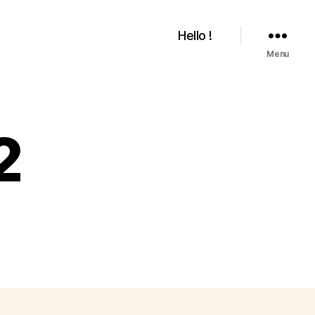
Hello !
Menu
2
ur
rtificielle02