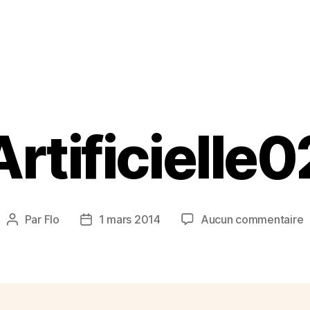
Artificielle0
s
Par
Flo
1 mars 2014
Aucun commentaire
Auteur
Date
A
de
de
l’article
l’article